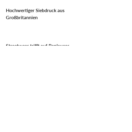
Hochwertiger Siebdruck aus
Großbritannien
Streetwear trifft auf Bankwear
Normale Passform – Unisex
Gebaut fürs Angeln, gebaut für die
Ewigkeit.