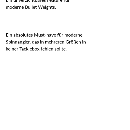
moderne Bullet Weights.
Ein absolutes Must-have für moderne
Spinnangler, das in mehreren Größen in
keiner Tacklebox fehlen sollte.
Spezifikationen
Gewicht
Gewicht pro
Packung
Abonnieren Sie 
1,8 g
x5
unseren Newsletter
2,7 g
x4
E-Mail
*