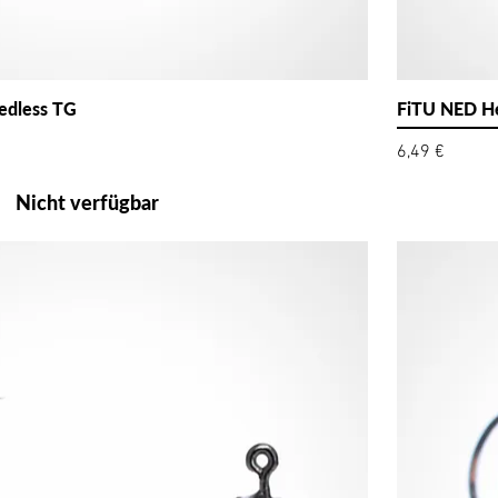
dless TG
FiTU NED He
Preis
6,49 €
Nicht verfügbar