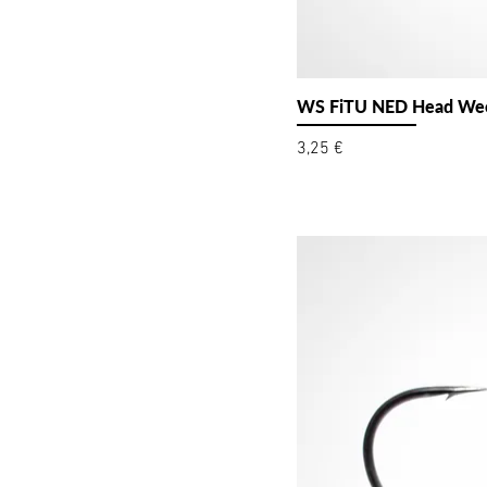
WS FiTU NED Head Wee
Preis
3,25 €